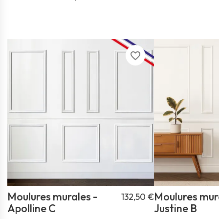
favorite_border
Moulures murales -
Moulures mura
132,50 €
Apolline C
Justine B