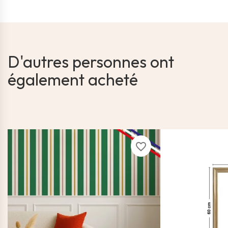
D'autres personnes ont
également acheté
favorite_border