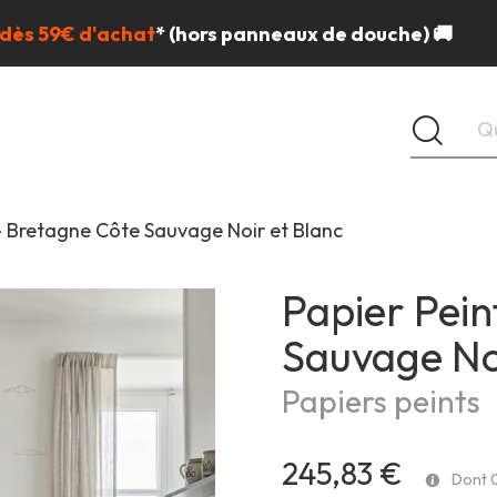
 dès 59€ d'achat
*
(hors panneaux de douche) 🚚
 - Bretagne Côte Sauvage Noir et Blanc
Papier Pein
Sauvage Noi
Papiers peints
245,83 €
Dont 0