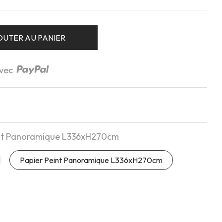
OUTER AU PANIER
avec
int Panoramique L336xH270cm
Papier Peint Panoramique L336xH270cm