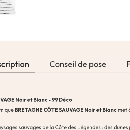
cription
Conseil de pose
AGE Noir et Blanc - 99 Déco
ramique
BRETAGNE CÔTE SAUVAGE Noir et Blanc
met à
aysages sauvages de la Côte des Légendes : des dunes p