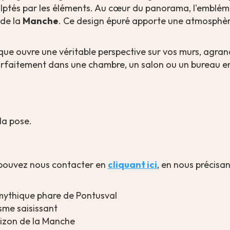
sculptés par les éléments. Au cœur du panorama, l'embl
 de la
Manche
. Ce design épuré apporte une atmosphèr
ique ouvre une véritable perspective sur vos murs, agra
 parfaitement dans une chambre, un salon ou un bureau e
la pose.
 pouvez nous contacter en
cliquant ici
, en nous précisa
mythique phare de Pontusval
sme saisissant
orizon de la Manche